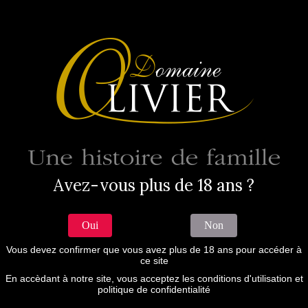
0
Tog
navi
Bourgueil Vieilles Vignes 2022
Accueil
Boutique
Bourgueil Vieilles Vignes 2022
Avez-vous plus de 18 ans ?
COMMANDER
Oui
Non
Commande minimum de 1 caisse, livraison à une seule
Vous devez confirmer que vous avez plus de 18 ans pour accéder à
ce site
adresse en France métropolitaine uniquement.
Paiement uniquement par carte bancaire.
En accèdant à notre site, vous acceptez les conditions d'utilisation et
politique de confidentialité
Les frais de port (forfait de 20 €) sont offerts à partir de 5