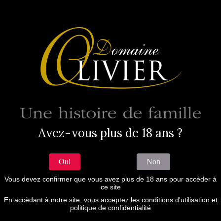
0
Tog
navi
Bag In Box - St Nicolas de Bourgueil 2024 -
5L
Accueil
Boutique
Bag In Box - St Nicolas de Bourgueil 2024 - 5L
Avez-vous plus de 18 ans ?
COMMANDER
Oui
Non
Vous devez confirmer que vous avez plus de 18 ans pour accéder à
ce site
En accèdant à notre site, vous acceptez les conditions d'utilisation et
Commande minimum de 1 caisse, livraison à une seule
politique de confidentialité
adresse en France métropolitaine uniquement.